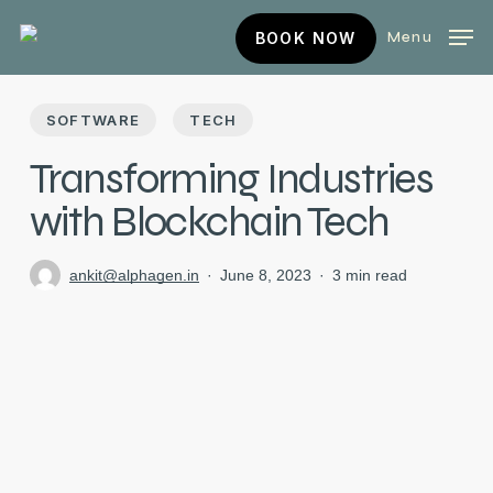
Skip
BOOK
Menu
BOOK NOW
to
NOW
main
content
SOFTWARE
TECH
Transforming Industries
with Blockchain Tech
ankit@alphagen.in
June 8, 2023
3 min read